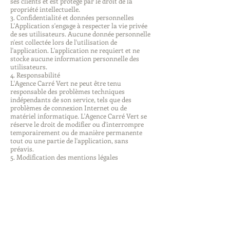
ses clients et est protégé par le droit de la
propriété intellectuelle.
3. Confidentialité et données personnelles
L'Application s'engage à respecter la vie privée
de ses utilisateurs. Aucune donnée personnelle
n'est collectée lors de l'utilisation de
l'application. L'application ne requiert et ne
stocke aucune information personnelle des
utilisateurs.
4. Responsabilité
L'Agence Carré Vert ne peut être tenu
responsable des problèmes techniques
indépendants de son service, tels que des
problèmes de connexion Internet ou de
matériel informatique. L'Agence Carré Vert se
réserve le droit de modifier ou d'interrompre
temporairement ou de manière permanente
tout ou une partie de l'application, sans
préavis.
5. Modification des mentions légales
L'Agence Carré Vert se réserve le droit de
modifier les mentions légales à tout moment.
Les utilisateurs sont encouragés à les
consulter régulièrement.
6. Droit applicable et juridiction compétente
Les présentes mentions légales sont régies par
le droit français. Tout litige en relation avec
l'utilisation de l'Application est soumis à la